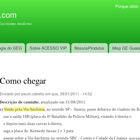
Pular
Porque obte
Menu secundário
para o
l.com
conteúdo
Escotismo moderno
principal
ogia do GEG
Sobre ACESSO VIP
NossosProdutos
68sp GE Guai
Como chegar
Enviado por
paulo.cabello
em qua, 08/31/2011 - 14:52
Descrição do caminho
, atualizado em 31/08/2011:
a)
Vindo pela Via Anchieta
, no sentido SP – Santos; passe debaixo do viaduto do 
use a saída 18B (placa do 6º Batalhão da Polícia Militar), virando à direita e
e depois mais duas curvas à direita,
siga a placa Av. Kennedy faixas 2 e 3 para
passar sobre a Via Anchieta, no sentido SBC - Centro e Cidade da Criança
(pule par