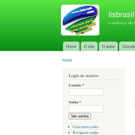
lisbrasi
o endereço do 
Home
O site
O autor
Cronol
Menu principal
Início
Você está aqui
Login do usuário
Usuário
*
Senha
*
Ver senha
Criar nova conta
Recuperar senha