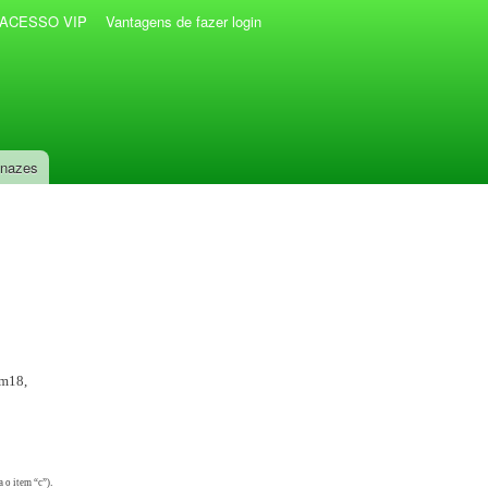
r ACESSO VIP
Vantagens de fazer login
anazes
Km18,
.
a o item “c”)