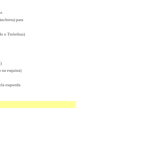
us
Anchieta) para
do o Troleibus)
).
o na esquina)
pela esquerda