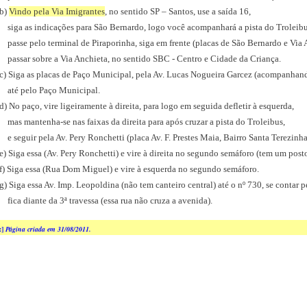
b)
Vindo pela Via Imigrantes
, no sentido SP – Santos, use a saída 16,
siga as indicações para São Bernardo, logo você acompanhará a pista do Troleib
passe pelo terminal de Piraporinha, siga em frente (placas de São Bernardo e Via 
passar sobre a Via Anchieta, no sentido SBC - Centro e Cidade da Criança.
c) Siga as placas de Paço Municipal, pela Av. Lucas Nogueira Garcez (acompanhan
até pelo Paço Municipal.
d) No paço, vire ligeiramente à direita, para logo em seguida defletir à esquerda,
mas mantenha-se nas faixas da direita para após cruzar a pista do Troleibus,
e seguir pela Av. Pery Ronchetti (placa Av. F. Prestes Maia, Bairro Santa Terezinha
e) Siga essa (Av. Pery Ronchetti) e vire à direita no segundo semáforo (tem um post
f) Siga essa (Rua Dom Miguel) e vire à esquerda no segundo semáforo.
g) Siga essa Av. Imp. Leopoldina (não tem canteiro central) até o nº 730, se contar 
fica diante da 3ª travessa (essa rua não cruza a avenida).
:]
Página criada em 31/08/2011.