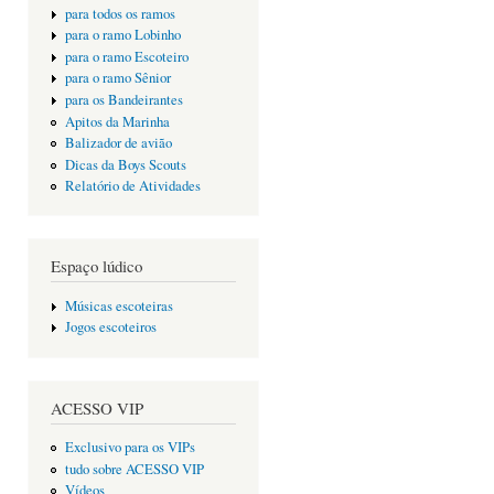
para todos os ramos
para o ramo Lobinho
para o ramo Escoteiro
para o ramo Sênior
para os Bandeirantes
Apitos da Marinha
Balizador de avião
Dicas da Boys Scouts
Relatório de Atividades
Espaço lúdico
Músicas escoteiras
Jogos escoteiros
ACESSO VIP
Exclusivo para os VIPs
tudo sobre ACESSO VIP
Vídeos