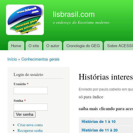
Pul
par
lisbrasil.com
con
o endereço do Escotismo moderno
prin
Home
O site
O autor
Cronologia do GEG
Sobre ACESS
Menu principal
Início
»
Conhecimentos gerais
Você está aqui
Histórias interes
Login do usuário
Usuário
*
Enviado por
paulo.cabello
em qua
só para índice
Senha
*
saiba mais clicando para ace
Ver senha
Histórias de 1 à 10
Criar nova conta
Histórias de 11 à 20
Recuperar senha