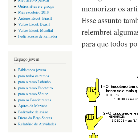
Meu acervo pessoal
memorizar os arti
Outros sites e e-groups
Mês escoteiro 2018
Esse assunto tamb
Autores Escot. Brasil
Vultos Escot. Brasil
relembrei algumas 
Vultos Escot. Mundial
Pedir acesso de formador
para que todos pos
Espaço jovem
Biblioteca jovem
para todos os ramos
para o ramo Lobinho
para o ramo Escoteiro
para o ramo Sênior
para os Bandeirantes
Apitos da Marinha
Balizador de avião
Dicas da Boys Scouts
Relatório de Atividades