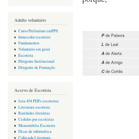
Adulto voluntário
Curso Preliminar emPPS
de Palavra
P
fornecedor escoteiro
Fundamentos
de Leal
L
Voluntário em geral
de Alerta
A
Escotista
Dirigente Institucional
de Amigo
A
Dirigente de Formação
de Cortês
C
Acervo de Escotista
lista 454 PDFs escoteiros
Literatura escoteira
Raridades literárias
Cedidos por escotistas
Memorabilia Escoteira
Dicas de informática
Cobiçada Literatura